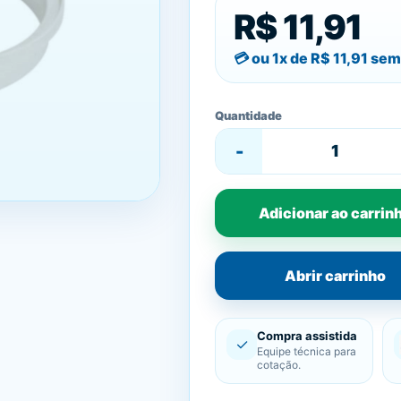
R$ 11,91
ou 1x de
R$ 11,91
sem 
Quantidade
-
Adicionar ao carrin
Abrir carrinho
Compra assistida
✓
Equipe técnica para
cotação.