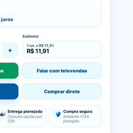
juros
Subtotal
1
un. x
R$ 11,91
+
R$ 11,91
ho
Falar com televendas
Comprar direto
Entrega planejada
Compra segura
Consulte opções por
Ambiente VTEX
CEP.
protegido.