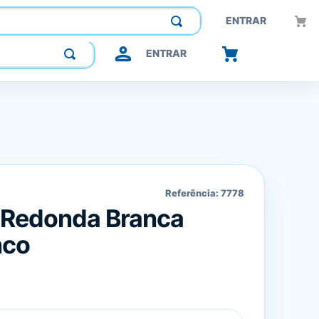
Construindo confiança, inovando o futuro.
ENTRAR
ENTRAR
Referência:
7778
 Redonda Branca
nco