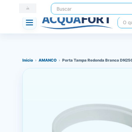
Buscar
☎ (41) 3247-1199
📍 Nossas Lojas
O que
Início
›
AMANCO
›
Porta Tampa Redonda Branca DN25