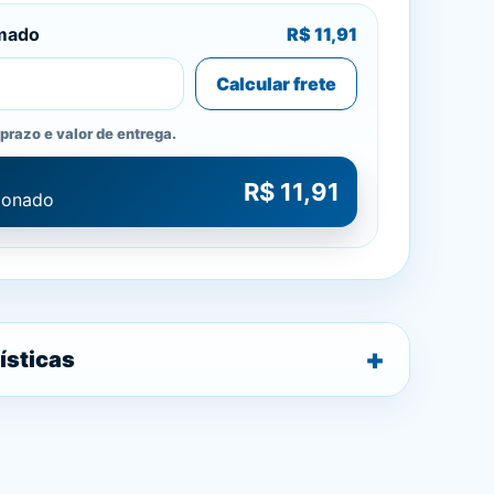
imado
R$ 11,91
Calcular frete
prazo e valor de entrega.
R$ 11,91
cionado
ísticas