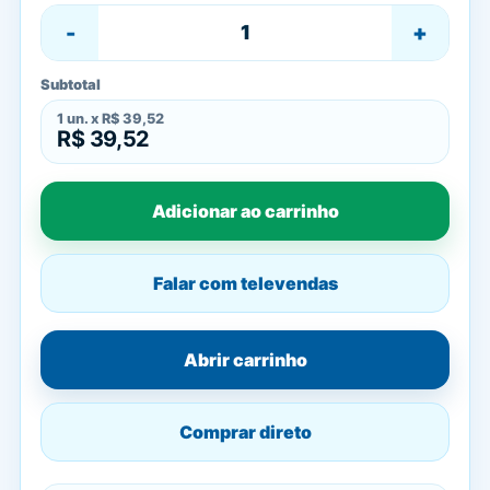
-
+
Subtotal
1
un. x
R$ 39,52
R$ 39,52
Adicionar ao carrinho
Falar com televendas
Abrir carrinho
Comprar direto