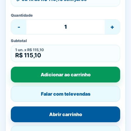
Quantidade
-
+
Subtotal
1
un. x
R$ 115,10
R$ 115,10
Adicionar ao carrinho
Falar com televendas
Abrir carrinho