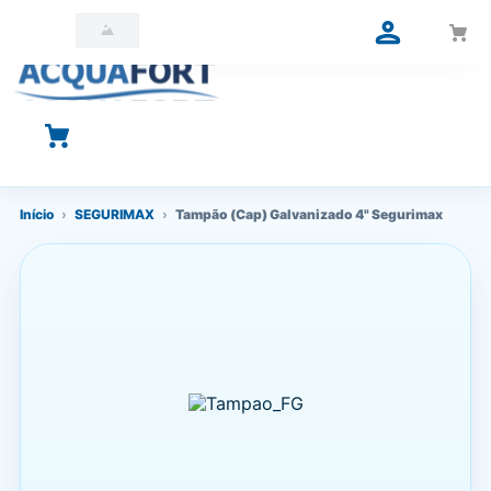
O que você está procurando?
Início
›
SEGURIMAX
›
Tampão (Cap) Galvanizado 4" Segurimax