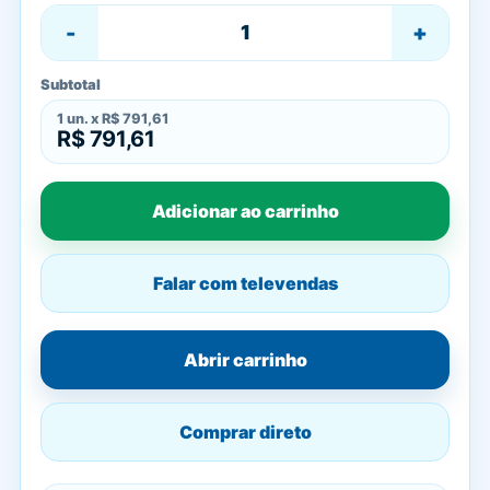
-
+
Subtotal
1
un. x
R$ 791,61
R$ 791,61
Adicionar ao carrinho
Falar com televendas
Abrir carrinho
Comprar direto