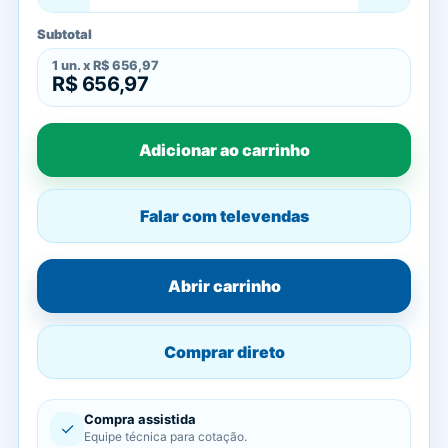
Subtotal
1
un. x
R$ 656,97
R$ 656,97
Adicionar ao carrinho
Falar com televendas
Abrir carrinho
Comprar direto
Compra assistida
✓
Equipe técnica para cotação.