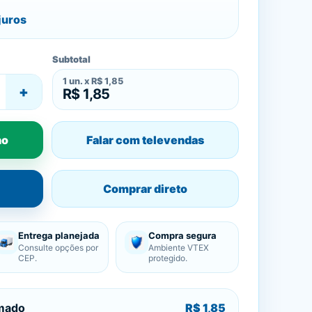
juros
Subtotal
1
un. x
R$ 1,85
+
R$ 1,85
ho
Falar com televendas
Comprar direto
Entrega planejada
Compra segura
Consulte opções por
Ambiente VTEX
CEP.
protegido.
imado
R$ 1,85