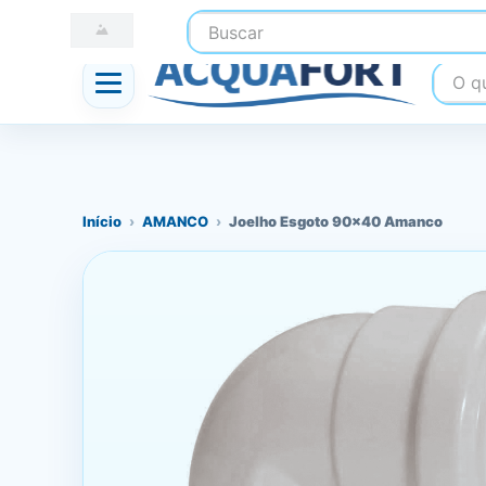
Buscar
☎ (41) 3247-1199
📍 Nossas Lojas
O que
Início
›
AMANCO
›
Joelho Esgoto 90x40 Amanco