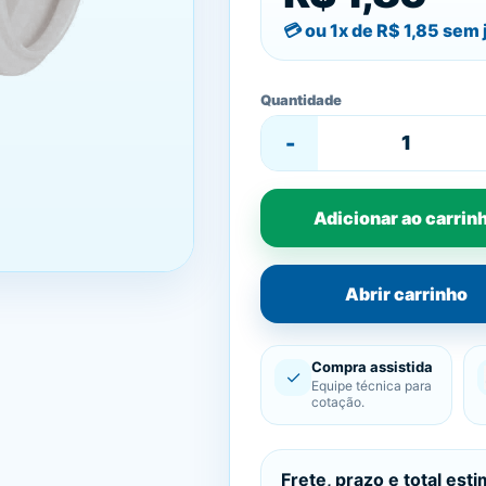
ou 1x de
R$ 1,85
sem 
Quantidade
-
Adicionar ao carrin
Abrir carrinho
Compra assistida
✓
Equipe técnica para
cotação.
Frete, prazo e total est