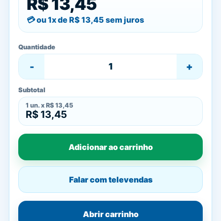
R$ 13,45
ou 1x de
R$ 13,45
sem juros
Quantidade
-
+
Subtotal
1
un. x
R$ 13,45
R$ 13,45
Adicionar ao carrinho
Falar com televendas
Abrir carrinho