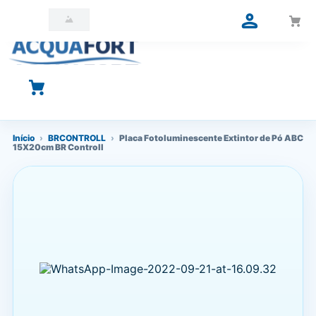
O que você está procurando?
Início
›
BRCONTROLL
›
Placa Fotoluminescente Extintor de Pó ABC
15X20cm BR Controll