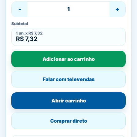
-
+
Subtotal
1
un. x
R$ 7,32
R$ 7,32
Adicionar ao carrinho
Falar com televendas
Abrir carrinho
Comprar direto