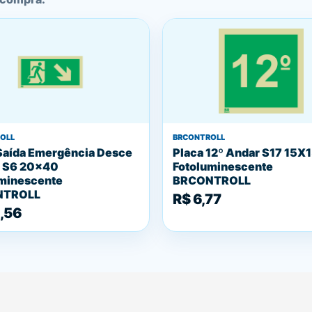
OLL
BRCONTROLL
Saída Emergência Desce
Placa 12º Andar S17 15
a S6 20x40
Fotoluminescente
minescente
BRCONTROLL
NTROLL
R$ 6,77
,56