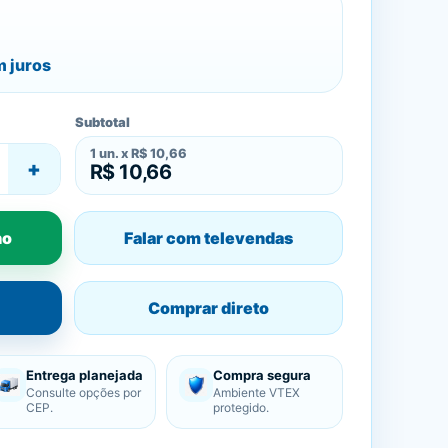
 juros
Subtotal
1
un. x
R$ 10,66
+
R$ 10,66
ho
Falar com televendas
Comprar direto
Entrega planejada
Compra segura
Consulte opções por
Ambiente VTEX
CEP.
protegido.