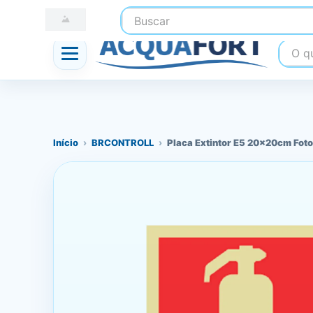
Buscar
☎ (41) 3247-1199
📍 Nossas Lojas
O que
Início
›
BRCONTROLL
›
Placa Extintor E5 20x20cm Fot