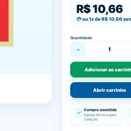
R$ 10,66
ou 1x de
R$ 10,66
sem
Quantidade
-
Adicionar ao carrin
Abrir carrinho
Compra assistida
✓
Equipe técnica para
cotação.