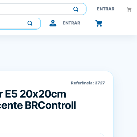
Construindo confiança, inovando o futuro.
ENTRAR
ENTRAR
Referência:
3727
or E5 20x20cm
ente BRControll