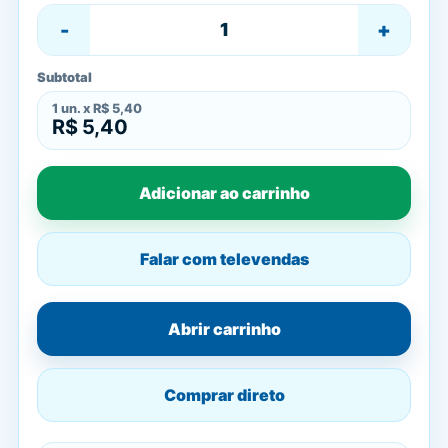
-
+
Subtotal
1
un. x
R$ 5,40
R$ 5,40
Adicionar ao carrinho
Falar com televendas
Abrir carrinho
Comprar direto