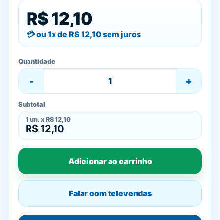
R$ 12,10
ou 1x de
R$ 12,10
sem juros
Quantidade
-
+
Subtotal
1
un. x
R$ 12,10
R$ 12,10
Adicionar ao carrinho
Falar com televendas