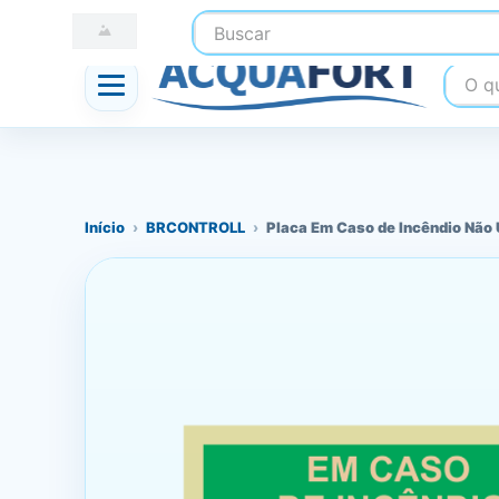
Buscar
☎ (41) 3247-1199
📍 Nossas Lojas
O que
Início
›
BRCONTROLL
›
Placa Em Caso de Incêndio Nã