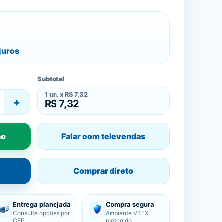
juros
Subtotal
1
un. x
R$ 7,32
+
R$ 7,32
ho
Falar com televendas
Comprar direto
Entrega planejada
Compra segura
Consulte opções por
Ambiente VTEX
CEP.
protegido.