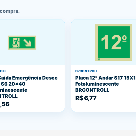
 compra.
OLL
BRCONTROLL
Saída Emergência Desce
Placa 12º Andar S17 15
a S6 20x40
Fotoluminescente
minescente
BRCONTROLL
NTROLL
R$ 6,77
,56