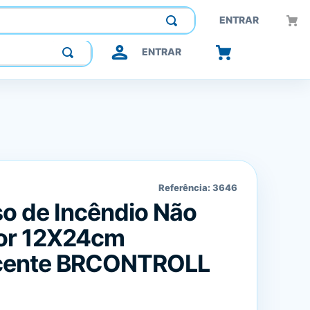
Construindo confiança, inovando o futuro.
ENTRAR
ENTRAR
Referência:
3646
o de Incêndio Não
dor 12X24cm
scente BRCONTROLL