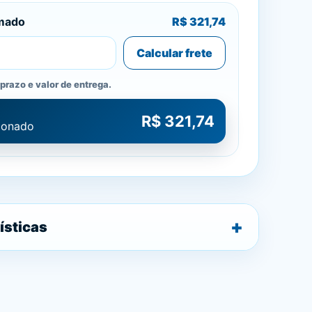
imado
R$ 321,74
Calcular frete
prazo e valor de entrega.
R$ 321,74
cionado
ísticas