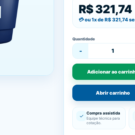
R$ 321,74
ou 1x de
R$ 321,74
se
Quantidade
-
Adicionar ao carrin
Abrir carrinho
Compra assistida
✓
Equipe técnica para
cotação.