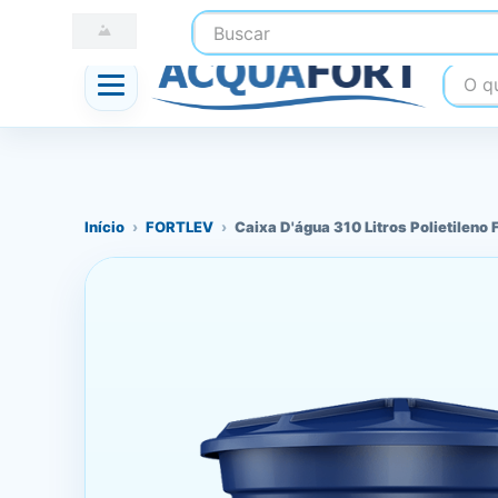
Buscar
☎ (41) 3247-1199
📍 Nossas Lojas
O que
Início
›
FORTLEV
›
Caixa D'água 310 Litros Polietileno 