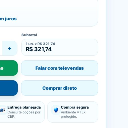
m juros
Subtotal
1
un. x
R$ 321,74
+
R$ 321,74
ho
Falar com televendas
Comprar direto
Entrega planejada
Compra segura
Consulte opções por
Ambiente VTEX
CEP.
protegido.