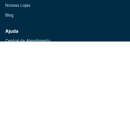
Nossas Lojas
Blog
Ajuda
Central de Atendimento
Trocas e Devoluções
Política de Privacidade
Contato
(41) 3247-1199
WhatsApp dispon?vel
Seg a Sex: 8h-18h
? ? Powered by Live Sold