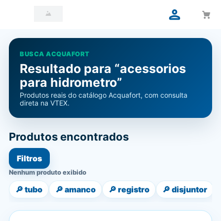
BUSCA ACQUAFORT
Resultado para “acessorios
para hidrometro”
Produtos reais do catálogo Acquafort, com consulta
direta na VTEX.
Produtos encontrados
Filtros
Nenhum produto exibido
🔎
tubo
🔎
amanco
🔎
registro
🔎
disjuntor