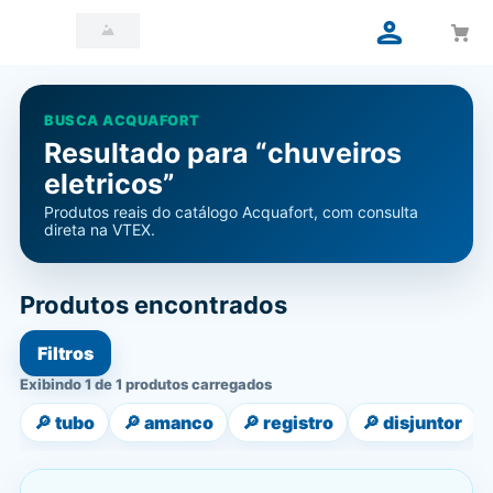
BUSCA ACQUAFORT
Resultado para “chuveiros
eletricos”
Produtos reais do catálogo Acquafort, com consulta
direta na VTEX.
Produtos encontrados
Filtros
Exibindo 1 de 1 produtos carregados
🔎
tubo
🔎
amanco
🔎
registro
🔎
disjuntor