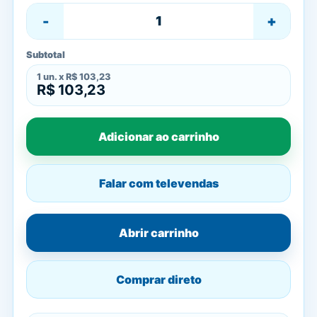
-
+
Subtotal
1
un. x
R$ 103,23
R$ 103,23
Adicionar ao carrinho
Falar com televendas
Abrir carrinho
Comprar direto