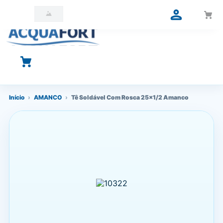
O que você está procurando?
Início
›
AMANCO
›
Tê Soldável Com Rosca 25x1/2 Amanco