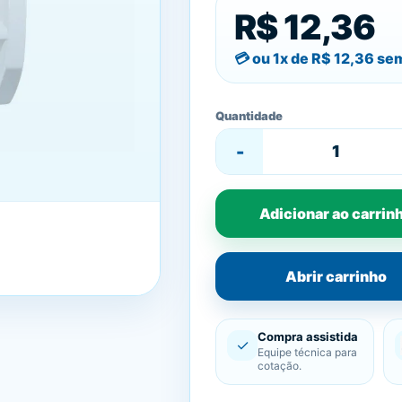
R$ 12,36
ou 1x de
R$ 12,36
sem
Quantidade
-
Adicionar ao carrin
Abrir carrinho
Compra assistida
✓
Equipe técnica para
cotação.