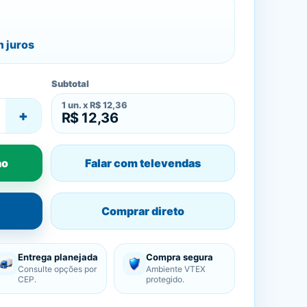
 juros
Subtotal
1
un. x
R$ 12,36
+
R$ 12,36
ho
Falar com televendas
Comprar direto
Entrega planejada
Compra segura
Consulte opções por
Ambiente VTEX
CEP.
protegido.