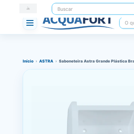
Buscar
☎ (41) 3247-1199
📍 Nossas Lojas
O que
Início
›
ASTRA
›
Saboneteira Astra Grande Plástica Br