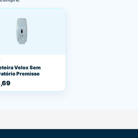
E
teira Velox Sem
atório Premisse
3,69