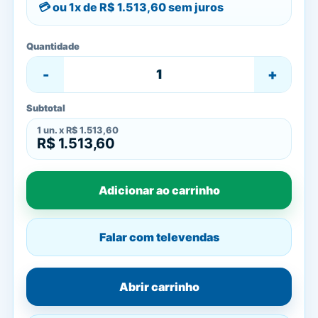
ou 1x de
R$ 1.513,60
sem juros
Quantidade
-
+
Subtotal
1
un. x
R$ 1.513,60
R$ 1.513,60
Adicionar ao carrinho
Falar com televendas
Abrir carrinho