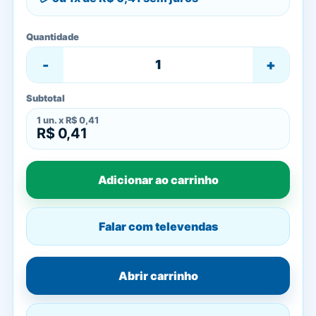
Quantidade
-
+
Subtotal
1
un. x
R$ 0,41
R$ 0,41
Adicionar ao carrinho
Falar com televendas
Abrir carrinho