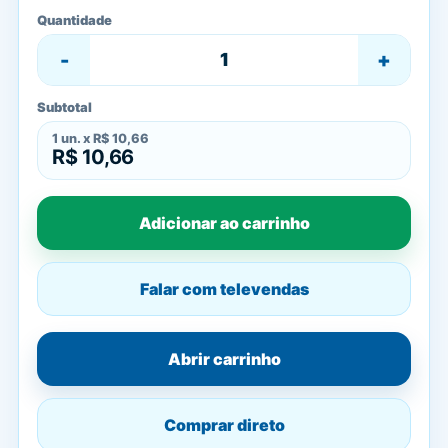
Quantidade
-
+
Subtotal
1
un. x
R$ 10,66
R$ 10,66
Adicionar ao carrinho
Falar com televendas
Abrir carrinho
Comprar direto