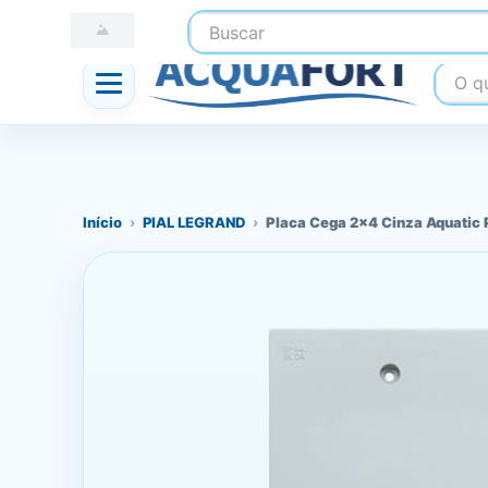
Buscar
☎ (41) 3247-1199
📍 Nossas Lojas
O que
Início
›
PIAL LEGRAND
›
Placa Cega 2x4 Cinza Aquatic 