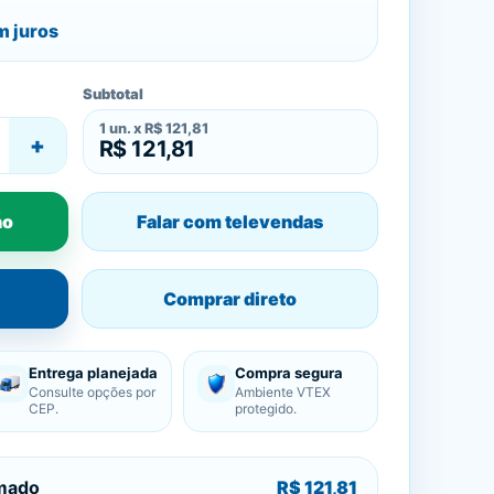
 juros
Subtotal
1
un. x
R$ 121,81
+
R$ 121,81
ho
Falar com televendas
Comprar direto
Entrega planejada
Compra segura
Consulte opções por
Ambiente VTEX
CEP.
protegido.
imado
R$ 121,81