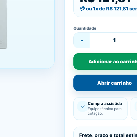
ou 1x de
R$ 121,81
sem
Quantidade
-
Adicionar ao carrin
Abrir carrinho
Compra assistida
✓
Equipe técnica para
cotação.
Frete, prazo e total est