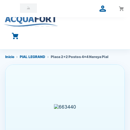
O que você está procurando?
Início
›
PIAL LEGRAND
›
Placa 2+2 Postos 4x4 Nereya Pial