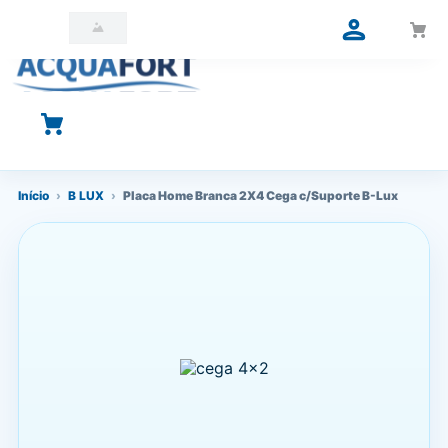
O que você está procurando?
Início
›
B LUX
›
Placa Home Branca 2X4 Cega c/Suporte B-Lux