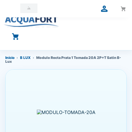
O que você está procurando?
Início
›
B LUX
›
Modulo Recta Prata 1 Tomada 20A 2P+T Satin B-
Lux