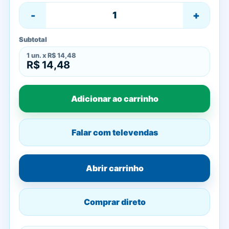
-
+
Subtotal
1
un. x
R$ 14,48
R$ 14,48
Adicionar ao carrinho
Falar com televendas
Abrir carrinho
Comprar direto