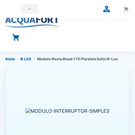
O que você está procurando?
Início
›
B LUX
›
Modulo Recta Black 1 TC Paralela Satin B-Lux