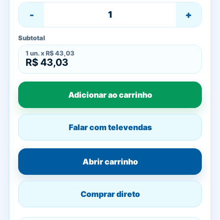
-
+
Subtotal
1
un. x
R$ 43,03
R$ 43,03
Adicionar ao carrinho
Falar com televendas
Abrir carrinho
Comprar direto