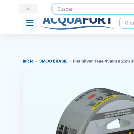
Buscar
☎ (41) 3247-1199
📍 Nossas Lojas
O que
Início
›
3M DO BRASIL
›
Fita Silver Tape 45mm x 25m 