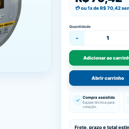
ou 1x de
R$ 70,42
sem
Quantidade
-
Adicionar ao carrin
Abrir carrinho
Compra assistida
✓
Equipe técnica para
cotação.
Frete, prazo e total est