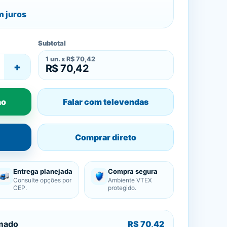
 juros
Subtotal
1
un. x
R$ 70,42
+
R$ 70,42
ho
Falar com televendas
Comprar direto
Entrega planejada
Compra segura
Consulte opções por
Ambiente VTEX
CEP.
protegido.
imado
R$ 70,42