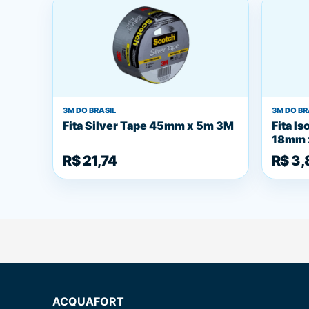
3M DO BRASIL
3M DO BR
Fita Silver Tape 45mm x 5m 3M
Fita Is
18mm 
R$ 21,74
R$ 3,
ACQUAFORT