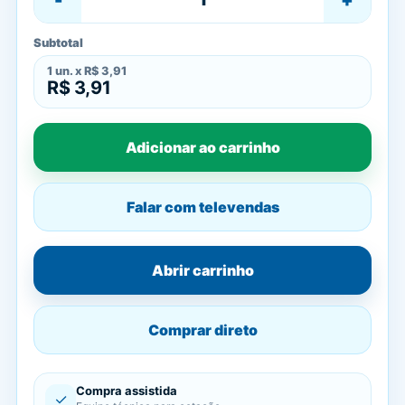
Subtotal
1
un. x
R$ 3,91
R$ 3,91
Adicionar ao carrinho
Falar com televendas
Abrir carrinho
Comprar direto
Compra assistida
✓