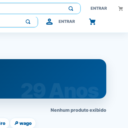
Construindo confiança, inovando o futuro.
ENTRAR
ENTRAR
Nenhum produto exibido
iro
🔎
wago