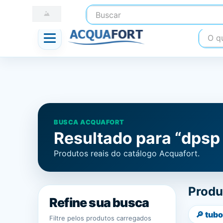
Buscar
☎ (41) 3247-1199
📍 Nossas Lojas
O que
BUSCA ACQUAFORT
Resultado para “dpsp
Produtos reais do catálogo Acquafort.
Produ
Refine sua busca
🔎
tubo
Filtre pelos produtos carregados