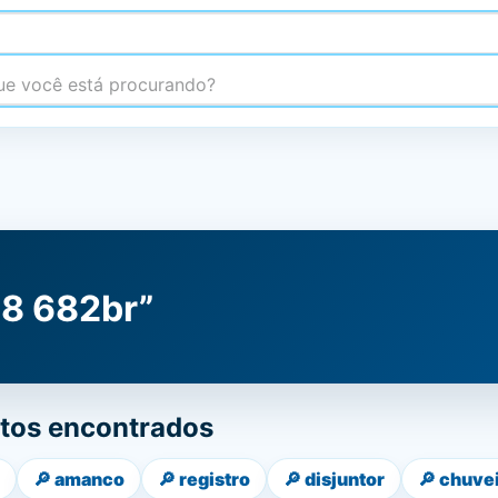
 você está procurando?
 8 682br”
tos encontrados
🔎
amanco
🔎
registro
🔎
disjuntor
🔎
chuve