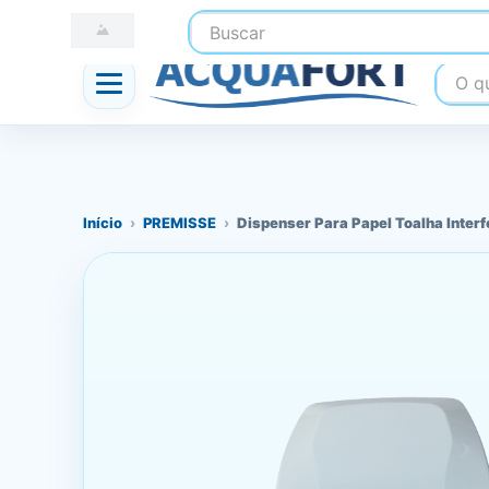
Buscar
☎ (41) 3247-1199
📍 Nossas Lojas
O que
Início
›
PREMISSE
›
Dispenser Para Papel Toalha Inter