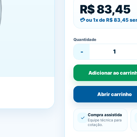
R$ 83,45
ou 1x de
R$ 83,45
sem
Quantidade
-
Adicionar ao carrin
Abrir carrinho
Compra assistida
✓
Equipe técnica para
cotação.