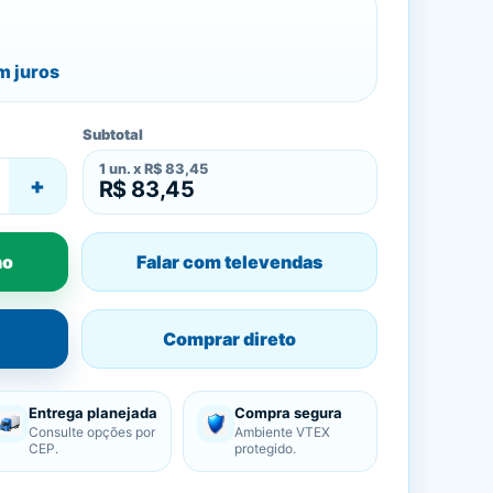
 juros
Subtotal
1
un. x
R$ 83,45
+
R$ 83,45
ho
Falar com televendas
Comprar direto
Entrega planejada
Compra segura
Consulte opções por
Ambiente VTEX
CEP.
protegido.