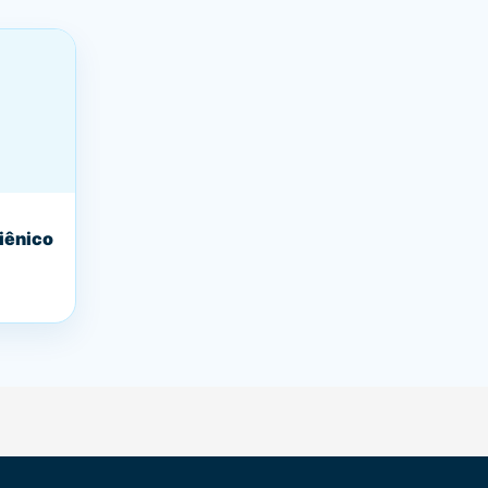
iênico