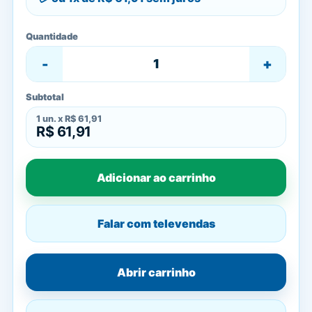
Quantidade
-
+
Subtotal
1
un. x
R$ 61,91
R$ 61,91
Adicionar ao carrinho
Falar com televendas
Abrir carrinho