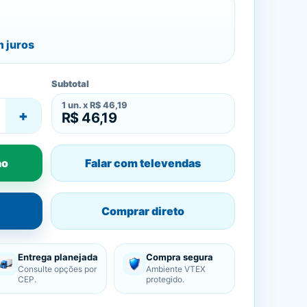
 juros
Subtotal
1
un. x
R$ 46,19
+
R$ 46,19
ho
Falar com televendas
Comprar direto
Entrega planejada
Compra segura
Consulte opções por
Ambiente VTEX
CEP.
protegido.