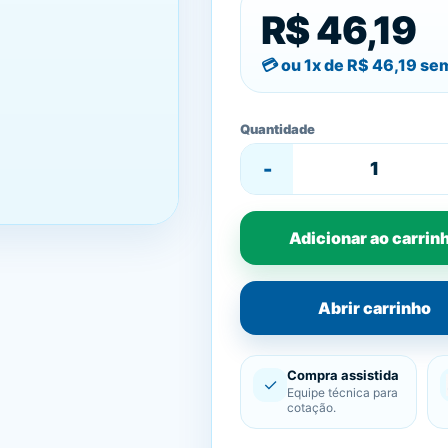
R$ 46,19
ou 1x de
R$ 46,19
sem
Quantidade
-
Adicionar ao carrin
Abrir carrinho
Compra assistida
✓
Equipe técnica para
cotação.