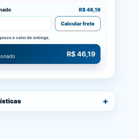
imado
R$ 46,19
Calcular frete
prazo e valor de entrega.
R$ 46,19
cionado
ísticas