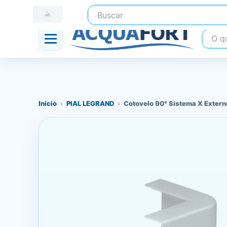
Buscar
☎ (41) 3247-1199
📍 Nossas Lojas
O que
Início
›
PIAL LEGRAND
›
Cotovelo 90° Sistema X Exter