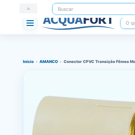
Buscar
☎ (41) 3247-1199
📍 Nossas Lojas
O que
Início
›
AMANCO
›
Conector CPVC Transição Fêmea M