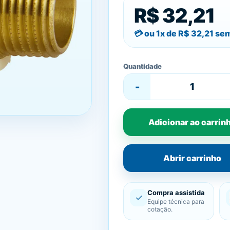
R$ 32,21
ou 1x de
R$ 32,21
sem
Quantidade
-
Adicionar ao carrin
Abrir carrinho
Compra assistida
✓
Equipe técnica para
cotação.