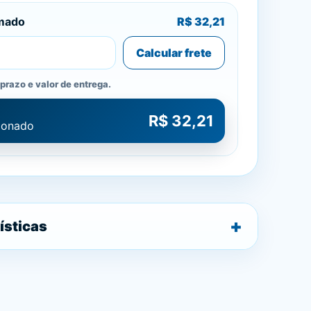
imado
R$ 32,21
Calcular frete
prazo e valor de entrega.
R$ 32,21
cionado
ísticas