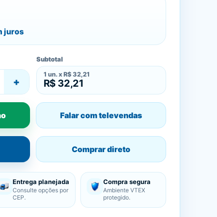
 juros
Subtotal
1
un. x
R$ 32,21
+
R$ 32,21
ho
Falar com televendas
Comprar direto
Entrega planejada
Compra segura
Consulte opções por
Ambiente VTEX
CEP.
protegido.