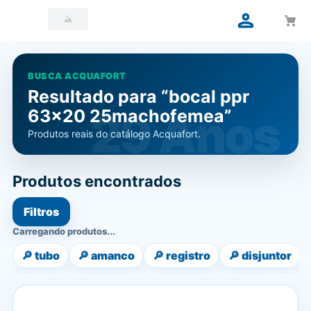
BUSCA ACQUAFORT
Resultado para “bocal ppr
63x20 25machofemea”
Produtos reais do catálogo Acquafort.
Produtos encontrados
Filtros
Carregando produtos...
🔎
tubo
🔎
amanco
🔎
registro
🔎
disjuntor