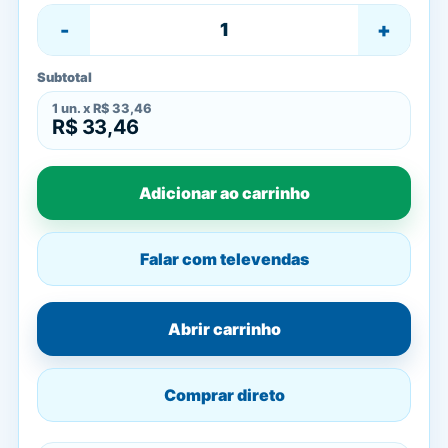
-
+
Subtotal
1
un. x
R$ 33,46
R$ 33,46
Adicionar ao carrinho
Falar com televendas
Abrir carrinho
Comprar direto