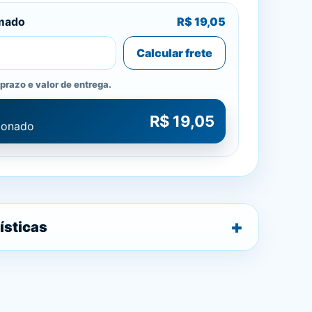
imado
R$ 19,05
Calcular frete
prazo e valor de entrega.
R$ 19,05
cionado
ísticas