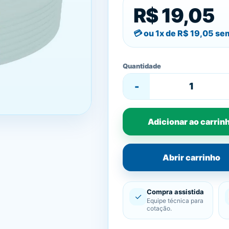
R$ 19,05
ou 1x de
R$ 19,05
sem
Quantidade
-
Adicionar ao carrin
Abrir carrinho
Compra assistida
✓
Equipe técnica para
cotação.