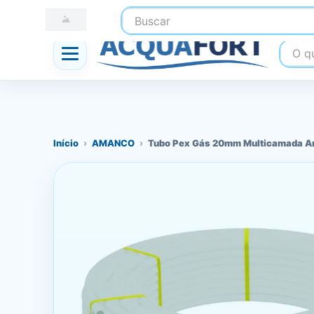
Buscar
☎ (41) 3247-1199
📍 Nossas Lojas
O que
Início
›
AMANCO
›
Tubo Pex Gás 20mm Multicamada A