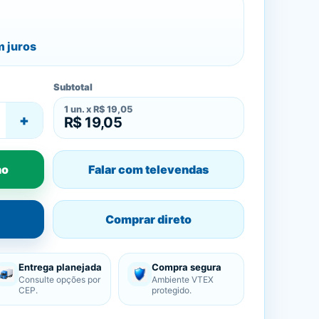
 juros
Subtotal
1
un. x
R$ 19,05
+
R$ 19,05
ho
Falar com televendas
Comprar direto
Entrega planejada
Compra segura
Consulte opções por
Ambiente VTEX
CEP.
protegido.