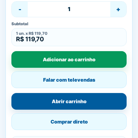
-
+
Subtotal
1
un. x
R$ 119,70
R$ 119,70
Adicionar ao carrinho
Falar com televendas
Abrir carrinho
Comprar direto