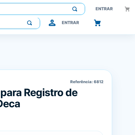
Construindo confiança, inovando o futuro.
ENTRAR
ENTRAR
Referência:
6812
ara Registro de
Deca