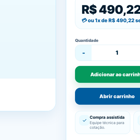
R$ 490,2
ou 1x de
R$ 490,22
se
Quantidade
-
Adicionar ao carrin
Abrir carrinho
Compra assistida
✓
Equipe técnica para
cotação.