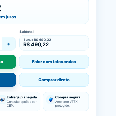
2
m juros
Subtotal
1
un. x
R$ 490,22
+
R$ 490,22
ho
Falar com televendas
Comprar direto
Entrega planejada
Compra segura
Consulte opções por
Ambiente VTEX
CEP.
protegido.