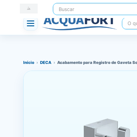
Buscar
☎ (41) 3247-1199
📍 Nossas Lojas
O que
Início
›
DECA
›
Acabamento para Registro de Gaveta S