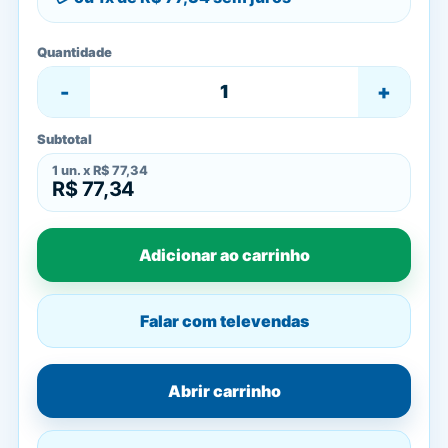
Quantidade
-
+
Subtotal
1
un. x
R$ 77,34
R$ 77,34
Adicionar ao carrinho
Falar com televendas
Abrir carrinho