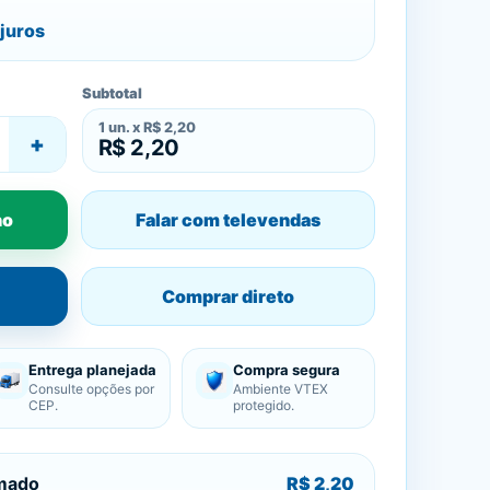
juros
Subtotal
1
un. x
R$ 2,20
+
R$ 2,20
ho
Falar com televendas
Comprar direto
Entrega planejada
Compra segura
Consulte opções por
Ambiente VTEX
CEP.
protegido.
imado
R$ 2,20