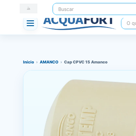
Buscar
☎ (41) 3247-1199
📍 Nossas Lojas
O que
Início
›
AMANCO
›
Cap CPVC 15 Amanco