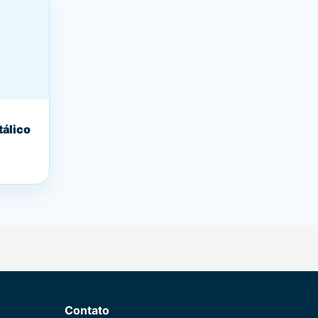
álico
Contato