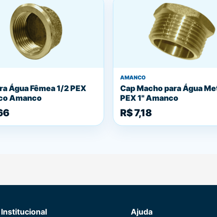
AMANCO
ra Água Fêmea 1/2 PEX
Cap Macho para Água Met
ico Amanco
PEX 1" Amanco
66
R$ 7,18
Institucional
Ajuda