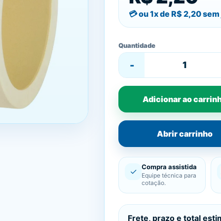
ou 1x de
R$ 2,20
sem 
Quantidade
-
Adicionar ao carrin
Abrir carrinho
Compra assistida
✓
Equipe técnica para
cotação.
Frete, prazo e total est