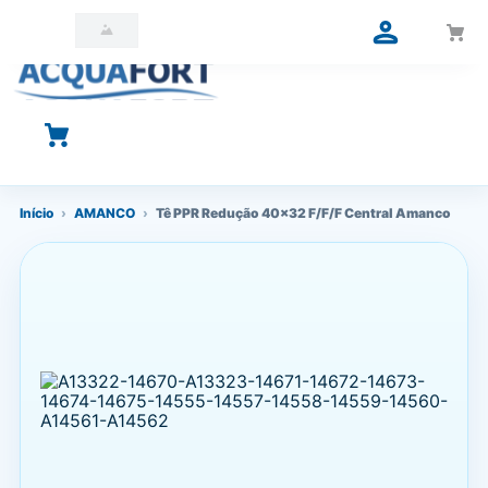
O que você está procurando?
Início
›
AMANCO
›
Tê PPR Redução 40x32 F/F/F Central Amanco