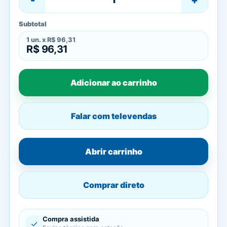
Subtotal
1
un. x
R$ 96,31
R$ 96,31
Adicionar ao carrinho
Falar com televendas
Abrir carrinho
Comprar direto
Compra assistida
✓