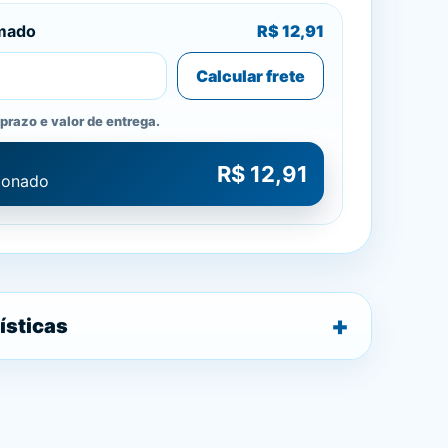
imado
R$ 12,91
Calcular frete
prazo e valor de entrega.
R$ 12,91
cionado
ísticas