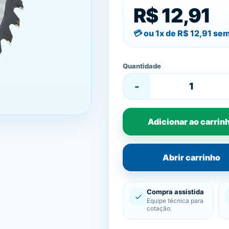
R$ 12,91
ou 1x de
R$ 12,91
sem
Quantidade
-
Adicionar ao carrin
Abrir carrinho
Compra assistida
✓
Equipe técnica para
cotação.