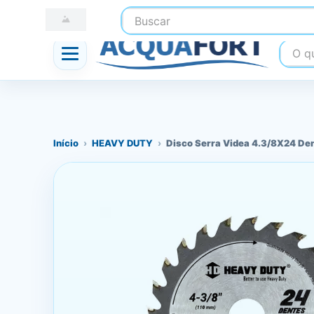
Buscar
☎ (41) 3247-1199
📍 Nossas Lojas
O que
Início
›
HEAVY DUTY
›
Disco Serra Videa 4.3/8X24 De