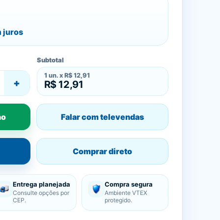
 juros
Subtotal
1
un. x
R$ 12,91
+
R$ 12,91
ho
Falar com televendas
Comprar direto
Entrega planejada
Compra segura
Consulte opções por
Ambiente VTEX
CEP.
protegido.