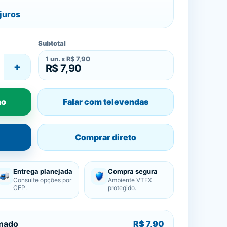
juros
Subtotal
1
un. x
R$ 7,90
+
R$ 7,90
ho
Falar com televendas
Comprar direto
Entrega planejada
Compra segura
Consulte opções por
Ambiente VTEX
CEP.
protegido.
imado
R$ 7,90