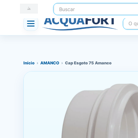
Buscar
☎ (41) 3247-1199
📍 Nossas Lojas
O que
Início
›
AMANCO
›
Cap Esgoto 75 Amanco