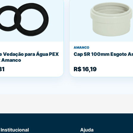
AMANCO
e Vedação para Água PEX
Cap SR 100mm Esgoto 
2 Amanco
81
R$ 16,19
Institucional
Ajuda