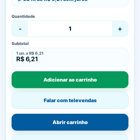
Quantidade
-
+
Subtotal
1
un. x
R$ 6,21
R$ 6,21
Adicionar ao carrinho
Falar com televendas
Abrir carrinho