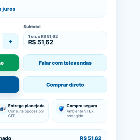
 juros
Subtotal
1
un. x
R$ 51,62
+
R$ 51,62
ho
Falar com televendas
Comprar direto
Entrega planejada
Compra segura
Consulte opções por
Ambiente VTEX
CEP.
protegido.
imado
R$ 51,62