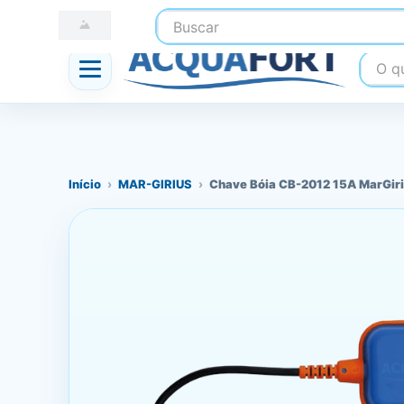
Buscar
☎ (41) 3247-1199
📍 Nossas Lojas
O que
Início
›
MAR-GIRIUS
›
Chave Bóia CB-2012 15A MarGir