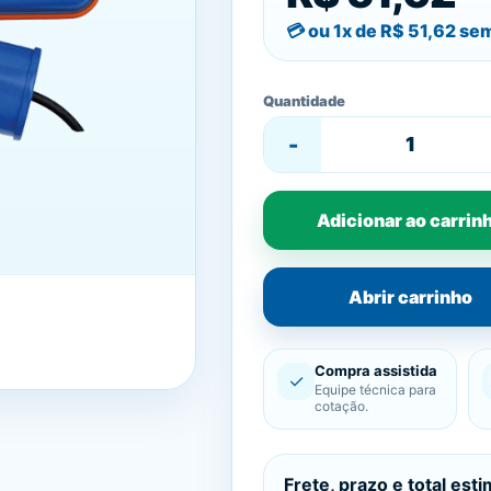
ou 1x de
R$ 51,62
sem
Quantidade
-
Adicionar ao carrin
Abrir carrinho
Compra assistida
✓
Equipe técnica para
cotação.
Frete, prazo e total est