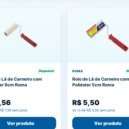
ROMA
Disponível
D
e Lã de Carneiro com
Rolo de Lã de Carneiro co
ter 9cm Roma
Poliéster 5cm Roma
,56
R$ 5,50
R$ 7,56
sem juros
ou
1
x de
R$ 5,50
sem juros
Ver produto
Ver produto