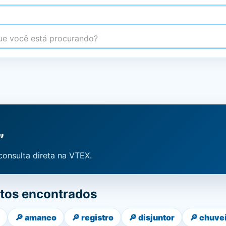
 você está procurando?
”
consulta direta na VTEX.
tos encontrados
🔎
amanco
🔎
registro
🔎
disjuntor
🔎
chuve