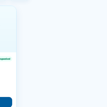
isponível
m