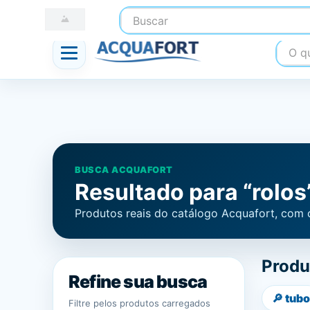
Buscar
☎ (41) 3247-1199
📍 Nossas Lojas
O que
BUSCA ACQUAFORT
Resultado para “rolos
Produtos reais do catálogo Acquafort, com 
Produ
Refine sua busca
🔎
tubo
Filtre pelos produtos carregados