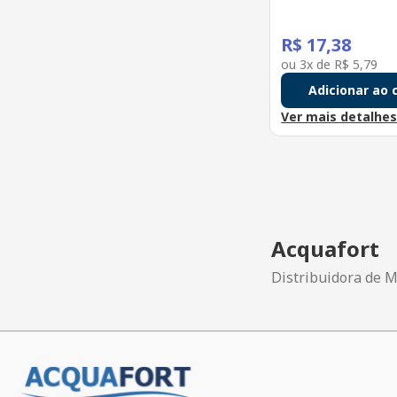
R$
17
,
38
ou
3
x de
R$
5
,
79
Adicionar ao 
Ver mais detalhe
Acquafort
Distribuidora de M