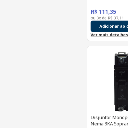
R$
111
,
35
ou
3
x de
R$
37
,
11
Adicionar ao 
Ver mais detalhe
Disjuntor Monop
Nema 3KA Sopra