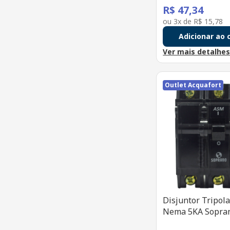
R$
47
,
34
ou
3
x de
R$
15
,
78
Adicionar ao 
Ver mais detalhe
Outlet Acquafort
Disjuntor Tripol
Nema 5KA Sopra