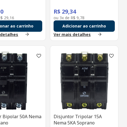
50
R$
29
,
34
R$
29
,
16
ou
3
x de
R$
9
,
78
ionar ao carrinho
Adicionar ao carrinho
 detalhes
Ver mais detalhes
r Bipolar 50A Nema
Disjuntor Tripolar 15A
rano
Nema 5KA Soprano