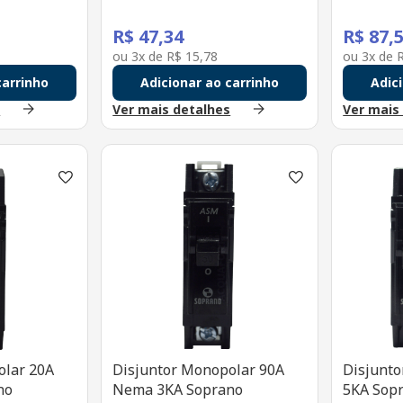
R$
47
,
34
R$
87
,
ou
3
x de
R$
15
,
78
ou
3
x de
carrinho
Adicionar ao carrinho
Adic
s
Ver mais detalhes
Ver mais
olar 20A
Disjuntor Monopolar 90A
Disjunto
no
Nema 3KA Soprano
5KA Sop