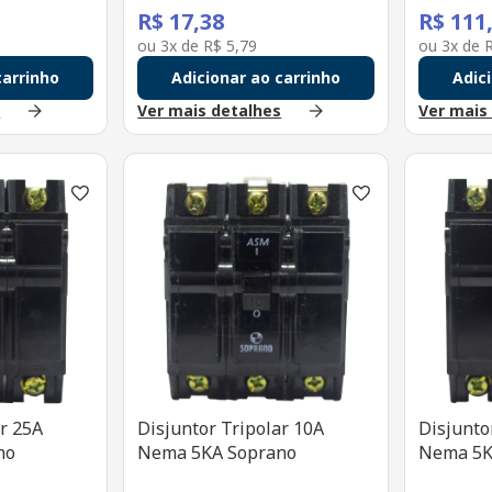
R$
17
,
38
R$
111
ou
3
x de
R$
5
,
79
ou
3
x de
carrinho
Adicionar ao carrinho
Adic
s
Ver mais detalhes
Ver mais
ar 25A
Disjuntor Tripolar 10A
Disjunto
no
Nema 5KA Soprano
Nema 5K