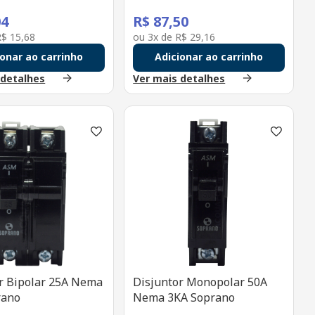
04
R$
87
,
50
R$
15
,
68
ou
3
x de
R$
29
,
16
ionar ao carrinho
Adicionar ao carrinho
 detalhes
Ver mais detalhes
r Bipolar 25A Nema
Disjuntor Monopolar 50A
rano
Nema 3KA Soprano