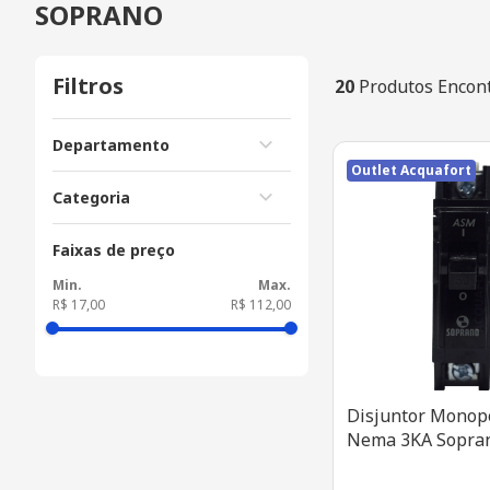
SOPRANO
Filtros
20
Produtos Encon
Departamento
Outlet Acquafort
Material Elétrico
Categoria
Disjuntores
Faixas de preço
R$ 17,00
R$ 112,00
Disjuntor Monop
Nema 3KA Sopra