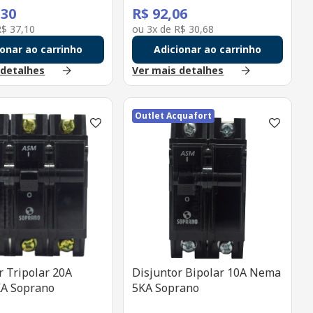
,
30
R$
92
,
06
R$
37
,
10
ou
3
x de
R$
30
,
68
ionar ao carrinho
Adicionar ao carrinho
 detalhes
Ver mais detalhes
Outlet Acquafort
r Tripolar 20A
Disjuntor Bipolar 10A Nema
A Soprano
5KA Soprano