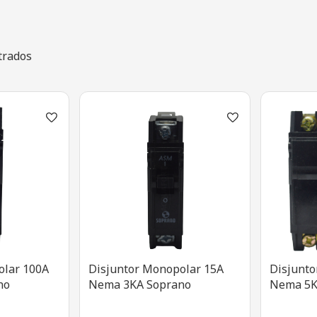
trados
olar 100A
Disjuntor Monopolar 15A
Disjunto
no
Nema 3KA Soprano
Nema 5K