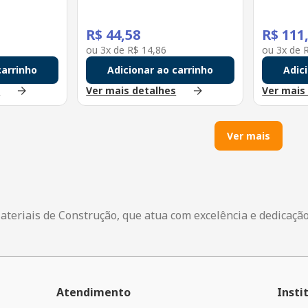
R$
44
,
58
R$
111
ou
3
x de
R$
14
,
86
ou
3
x de
carrinho
Adicionar ao carrinho
Adic
s
Ver mais detalhes
Ver mais
Ver mais
ateriais de Construção, que atua com excelência e dedicaçã
Atendimento
Insti