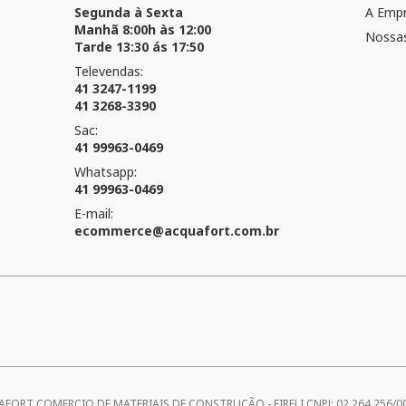
Segunda à Sexta
A Emp
Manhã 8:00h às 12:00
Nossas
Tarde 13:30 ás 17:50
Televendas:
41 3247-1199
41 3268-3390
Sac:
41 99963-0469
Whatsapp:
41 99963-0469
E-mail:
ecommerce@acquafort.com.br
UAFORT COMERCIO DE MATERIAIS DE CONSTRUÇÃO - EIRELI CNPJ: 02.264.256/0