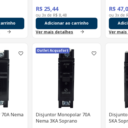
R$
25
,
44
R$
47
,
ou
3
x de
R$
8
,
48
ou
3
x de
carrinho
Adicionar ao carrinho
Adic
s
Ver mais detalhes
Ver mais
Outlet Acquafort
ar 70A Nema
Disjuntor Monopolar 70A
Disjunto
Nema 3KA Soprano
5KA Sop