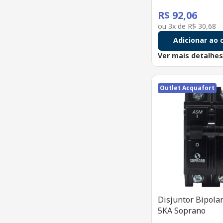
R$
92
,
06
ou
3
x de
R$
30
,
68
Adicionar ao 
Ver mais detalhe
Outlet Acquafort
Disjuntor Bipol
5KA Soprano