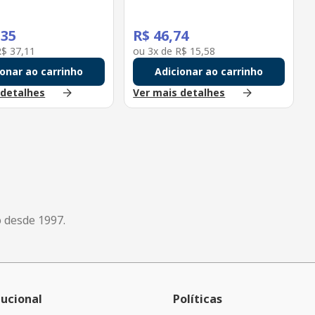
,
35
R$
46
,
74
R$
37
,
11
ou
3
x de
R$
15
,
58
ionar ao carrinho
Adicionar ao carrinho
 detalhes
Ver mais detalhes
o desde 1997.
tucional
Políticas