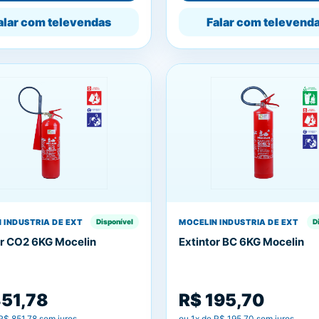
alar com televendas
Falar com televend
 INDUSTRIA DE EXT
MOCELIN INDUSTRIA DE EXT
Disponível
D
or CO2 6KG Mocelin
Extintor BC 6KG Mocelin
851,78
R$ 195,70
R$ 851,78
sem juros
ou
1
x de
R$ 195,70
sem juros