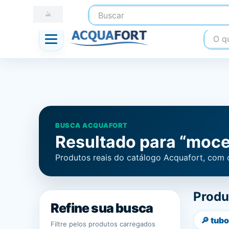
Buscar
☎ (41) 3247-1199
📍 Nossas Lojas
O que
BUSCA ACQUAFORT
Resultado para “mocel
Produtos reais do catálogo Acquafort, com 
Produ
Refine sua busca
🔎
tubo
Filtre pelos produtos carregados