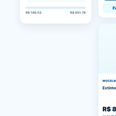
F
R$ 149,53
R$ 851,78
MOCELIN
Extint
R$ 
ou
1
x de