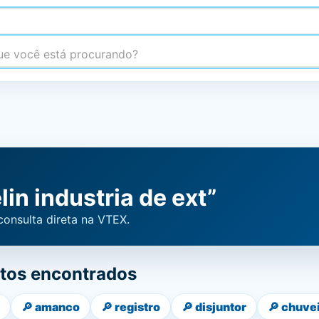
 você está procurando?
in industria de ext”
consulta direta na VTEX.
tos encontrados
🔎
amanco
🔎
registro
🔎
disjuntor
🔎
chuve