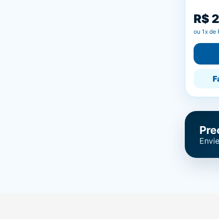
R$ 
ou
1
x de
F
Pre
Envie