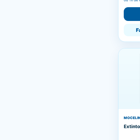
F
MOCELIN
Extint