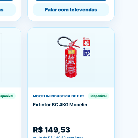
as
Falar com televendas
MOCELIN INDUSTRIA DE EXT
isponível
Disponível
Extintor BC 4KG Mocelin
R$ 149,53
ou
1
x de
R$ 149,53
sem juros