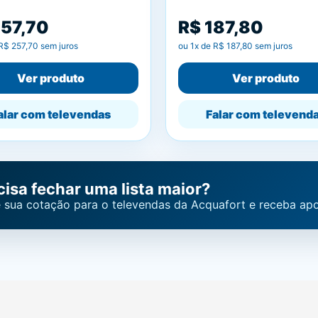
257,70
R$ 187,80
R$ 257,70
sem juros
ou
1
x de
R$ 187,80
sem juros
Ver produto
Ver produto
alar com televendas
Falar com televend
cisa fechar uma lista maior?
 sua cotação para o televendas da Acquafort e receba apo