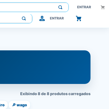
Construindo confiança, inovando o futuro.
ENTRAR
ENTRAR
Exibindo 8 de 8 produtos carregados
iro
🔎
wago