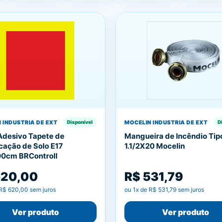
 INDUSTRIA DE EXT
MOCELIN INDUSTRIA DE EXT
Disponível
D
 Adesivo Tapete de
Mangueira de Incêndio Tipo
ação de Solo E17
1.1/2X20 Mocelin
0cm BRControll
620,00
R$ 531,79
R$ 620,00
sem juros
ou
1
x de
R$ 531,79
sem juros
Ver produto
Ver produto