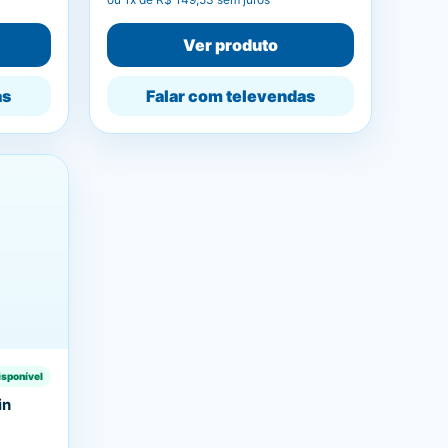
Ver produto
as
Falar com televendas
isponível
in